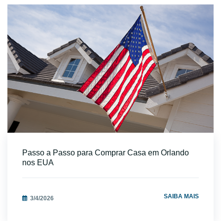
para turistas.Além disso,muitas dessas propriedades estão
situadas em áreas com belas paisagens e proximidade dos
principais parques temáticos.
Venda de Casas Novas em Miami
O mercado de imóveis novos em Miami está em plena
expansão.Há diversas opções de casas recém-
construídas,prontas para receber seus primeiros
moradores.Essas propriedades oferecem o que há de mais
moderno em termos de construção e design,com plantas
arquitetônicas inteligentes e eficientes.Comprar uma casa nova
garante menos preocupações com manutenção e uma estrutura
atualizada,além de ser uma excelente oportunidade de
Passo a Passo para Comprar Casa em Orlando
investimento.
nos EUA
Casas de Luxo à Venda em Miami
Para quem busca o máximo de conforto e sofisticação,comprar
uma casa de luxo em Miami é a escolha perfeita.Essas
SAIBA MAIS
3/4/2026
propriedades oferecem espaços amplos,acabamentos de
altíssimo padrão e uma série de comodidades exclusivas,como