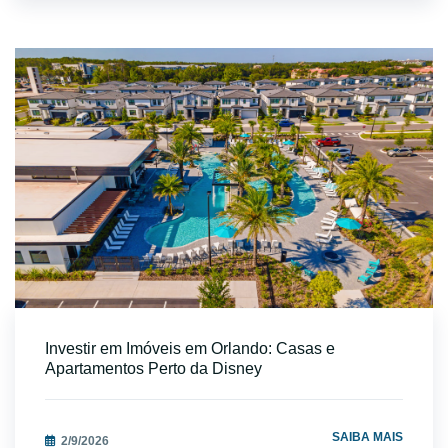
spas,cinemas privados,cozinhas gourmet e muito
mais.Localizadas em áreas nobres,essas casas proporcionam
um estilo de vida luxuoso e cheio de conforto,ideal para quem
não abre mão de qualidade e exclusividade.
Mansão de Luxo em Miami à Venda
Se o objetivo é comprar uma propriedade realmente
impressionante,as mansões de luxo em Miami são
incomparáveis.Estas residências são projetadas para oferecer o
máximo em termos de espaço,privacidade e conforto.Com
características como múltiplas suítes,áreas de lazer
completas,garagens para vários carros e terrenos amplos,essas
mansões são verdadeiras jóias do mercado imobiliário.Viver em
uma mansão de luxo em Miami é desfrutar de um padrão de vida
Investir em Imóveis em Orlando: Casas e
excepcional.
Apartamentos Perto da Disney
SAIBA MAIS
2/9/2026